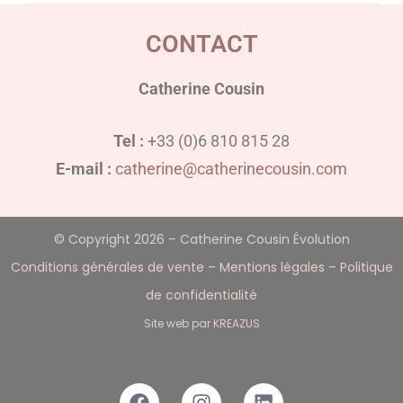
CONTACT
Catherine Cousin
Tel :
+33 (0)6 810 815 28
E-mail :
catherine@catherinecousin.com
© Copyright 2026 – Catherine Cousin Évolution
Conditions générales de vente
–
Mentions légales
–
Politique
de confidentialité
Site web par
KREAZUS