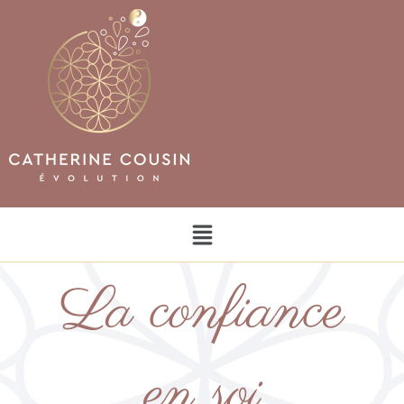
La confiance
en soi